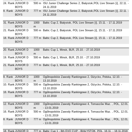
24. Rank
JUNIOR D
500 m
ISU Junior Challenge Series 2, Bialystok,POL Live Stream [i], 22.11. -
BOYS
24.11.2019
8. Rank
JUNIOR D
777 m
ISU Junior Challenge Series 2, Bialystok,POL Live Stream [i], 22.11. -
BOYS
24.11.2019
31. Rank
JUNIOR D
1000
Baltic Cup 2, Bialystok, POL Live Stream [i], 15.11. - 17.11.2019
BOYS
m
21. Rank
JUNIOR D
500 m
Baltic Cup 2, Bialystok, POL Live Stream [i], 15.11. - 17.11.2019
BOYS
18. Rank
JUNIOR D
777 m
Baltic Cup 2, Bialystok, POL Live Stream [i], 15.11. - 17.11.2019
BOYS
20. Rank
JUNIOR D
1000
Baltic Cup 1, Minsk, BLR, 25.10. - 27.10.2019
BOYS
m
19. Rank
JUNIOR D
500 m
Baltic Cup 1, Minsk, BLR, 25.10. - 27.10.2019
BOYS
21. Rank
JUNIOR D
777 m
Baltic Cup 1, Minsk, BLR, 25.10. - 27.10.2019
BOYS
8. Rank
JUNIOR D
1000
Ogólnopolskie Zawody Rankingowe 2, Giżycko, Polska, 12.10. -
BOYS
m
13.10.2019
10. Rank
JUNIOR D
500 m
Ogólnopolskie Zawody Rankingowe 2, Giżycko, Polska, 12.10. -
BOYS
13.10.2019
16. Rank
JUNIOR D
777 m
Ogólnopolskie Zawody Rankingowe 2, Giżycko, Polska, 12.10. -
BOYS
13.10.2019
12. Rank
JUNIOR D
1000
Ogólnopolskie Zawody Rankingowe 4, Tomaszów Maz. , POL, 12.01.
BOYS
m
- 13.01.2019
16. Rank
JUNIOR D
500 m
Ogólnopolskie Zawody Rankingowe 4, Tomaszów Maz. , POL, 12.01.
BOYS
- 13.01.2019
8. Rank
JUNIOR D
777 m
Ogólnopolskie Zawody Rankingowe 4, Tomaszów Maz. , POL, 12.01.
BOYS
- 13.01.2019
18. Rank
JUNIOR D
777 m
Baltic Cup 1 - 8th EVO CUP - BIAŁYSTOK, POL, 16.11. - 18.11.2018