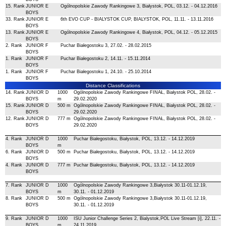
15. Rank
JUNIOR E
Ogólnopolskie Zawody Rankingowe 3, Białystok, POL, 03.12. - 04.12.2016
BOYS
33. Rank
JUNIOR E
6th EVO CUP - BIALYSTOK CUP, BIALYSTOK, POL, 11.11. - 13.11.2016
BOYS
13. Rank
JUNIOR E
Ogólnopolskie Zawody Rankingowe 4, Białystok, POL, 04.12. - 05.12.2015
BOYS
2. Rank
JUNIOR F
Puchar Białegostoku 3, 27.02. - 28.02.2015
BOYS
1. Rank
JUNIOR F
Puchar Białegostoku 2, 14.11. - 15.11.2014
BOYS
1. Rank
JUNIOR F
Puchar Białegostoku 1, 24.10. - 25.10.2014
BOYS
Distance Classifications
14. Rank
JUNIOR D
1000
Ogólnopolskie Zawody Rankingowe FINAŁ, Białystok POL, 28.02. -
BOYS
m
29.02.2020
15. Rank
JUNIOR D
500 m
Ogólnopolskie Zawody Rankingowe FINAŁ, Białystok POL, 28.02. -
BOYS
29.02.2020
12. Rank
JUNIOR D
777 m
Ogólnopolskie Zawody Rankingowe FINAŁ, Białystok POL, 28.02. -
BOYS
29.02.2020
4. Rank
JUNIOR D
1000
Puchar Białegostoku, Białystok, POL, 13.12. - 14.12.2019
BOYS
m
6. Rank
JUNIOR D
500 m
Puchar Białegostoku, Białystok, POL, 13.12. - 14.12.2019
BOYS
4. Rank
JUNIOR D
777 m
Puchar Białegostoku, Białystok, POL, 13.12. - 14.12.2019
BOYS
7. Rank
JUNIOR D
1000
Ogólnopolskie Zawody Rankingowe 3,Białystok 30.11-01.12.19,
BOYS
m
30.11. - 01.12.2019
8. Rank
JUNIOR D
500 m
Ogólnopolskie Zawody Rankingowe 3,Białystok 30.11-01.12.19,
BOYS
30.11. - 01.12.2019
9. Rank
JUNIOR D
1000
ISU Junior Challenge Series 2, Bialystok,POL Live Stream [i], 22.11. -
BOYS
m
24.11.2019