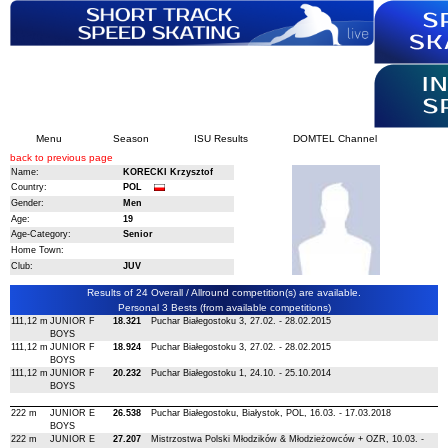
Menu
Season
ISU Results
DOMTEL Channel
back to previous page
Name:
KORECKI Krzysztof
Country:
POL
Gender:
Men
Age:
19
Age-Category:
Senior
Home Town:
Club:
JUV
Results of 24 Overall / Allround competition(s) are available.
Personal 3 Bests (from available competitions)
111,12 m
JUNIOR F
18.321
Puchar Białegostoku 3, 27.02. - 28.02.2015
BOYS
111,12 m
JUNIOR F
18.924
Puchar Białegostoku 3, 27.02. - 28.02.2015
BOYS
111,12 m
JUNIOR F
20.232
Puchar Białegostoku 1, 24.10. - 25.10.2014
BOYS
222 m
JUNIOR E
26.538
Puchar Białegostoku, Białystok, POL, 16.03. - 17.03.2018
BOYS
222 m
JUNIOR E
27.207
Mistrzostwa Polski Młodzików & Młodzieżowców + OZR, 10.03. -