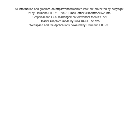
All information and graphics on
https://shorttracklive.info/
are protected by copyright.
© by Hermann FILIPIC, 2007- Email:
office@shorttracklive.info
Graphical and CSS rearrangement Alexander MARKYTAN
Header Graphics made by Irina RUSETSKAYA
Webspace and the Applications powered by Hermann FILIPIC