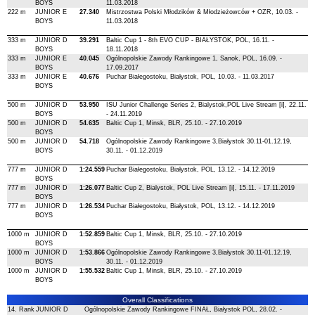
BOYS
11.03.2018
222 m
JUNIOR E
27.340
Mistrzostwa Polski Młodzików & Młodzieżowców + OZR, 10.03. -
BOYS
11.03.2018
333 m
JUNIOR D
39.291
Baltic Cup 1 - 8th EVO CUP - BIAŁYSTOK, POL, 16.11. -
BOYS
18.11.2018
333 m
JUNIOR E
40.045
Ogólnopolskie Zawody Rankingowe 1, Sanok, POL, 16.09. -
BOYS
17.09.2017
333 m
JUNIOR E
40.676
Puchar Białegostoku, Białystok, POL, 10.03. - 11.03.2017
BOYS
500 m
JUNIOR D
53.950
ISU Junior Challenge Series 2, Bialystok,POL Live Stream [i], 22.11.
BOYS
- 24.11.2019
500 m
JUNIOR D
54.635
Baltic Cup 1, Minsk, BLR, 25.10. - 27.10.2019
BOYS
500 m
JUNIOR D
54.718
Ogólnopolskie Zawody Rankingowe 3,Białystok 30.11-01.12.19,
BOYS
30.11. - 01.12.2019
777 m
JUNIOR D
1:24.559
Puchar Białegostoku, Białystok, POL, 13.12. - 14.12.2019
BOYS
777 m
JUNIOR D
1:26.077
Baltic Cup 2, Bialystok, POL Live Stream [i], 15.11. - 17.11.2019
BOYS
777 m
JUNIOR D
1:26.534
Puchar Białegostoku, Białystok, POL, 13.12. - 14.12.2019
BOYS
1000 m
JUNIOR D
1:52.859
Baltic Cup 1, Minsk, BLR, 25.10. - 27.10.2019
BOYS
1000 m
JUNIOR D
1:53.866
Ogólnopolskie Zawody Rankingowe 3,Białystok 30.11-01.12.19,
BOYS
30.11. - 01.12.2019
1000 m
JUNIOR D
1:55.532
Baltic Cup 1, Minsk, BLR, 25.10. - 27.10.2019
BOYS
Overall Classifications
14. Rank
JUNIOR D
Ogólnopolskie Zawody Rankingowe FINAŁ, Białystok POL, 28.02. -