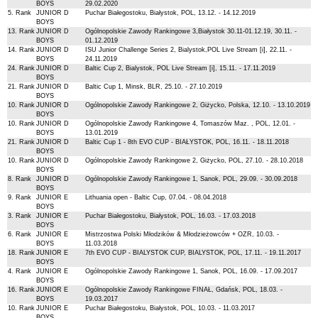
BOYS
29.02.2020
5. Rank
JUNIOR D
Puchar Białegostoku, Białystok, POL, 13.12. - 14.12.2019
BOYS
13. Rank
JUNIOR D
Ogólnopolskie Zawody Rankingowe 3,Białystok 30.11-01.12.19, 30.11. -
BOYS
01.12.2019
14. Rank
JUNIOR D
ISU Junior Challenge Series 2, Bialystok,POL Live Stream [i], 22.11. -
BOYS
24.11.2019
24. Rank
JUNIOR D
Baltic Cup 2, Bialystok, POL Live Stream [i], 15.11. - 17.11.2019
BOYS
21. Rank
JUNIOR D
Baltic Cup 1, Minsk, BLR, 25.10. - 27.10.2019
BOYS
10. Rank
JUNIOR D
Ogólnopolskie Zawody Rankingowe 2, Giżycko, Polska, 12.10. - 13.10.2019
BOYS
10. Rank
JUNIOR D
Ogólnopolskie Zawody Rankingowe 4, Tomaszów Maz. , POL, 12.01. -
BOYS
13.01.2019
21. Rank
JUNIOR D
Baltic Cup 1 - 8th EVO CUP - BIAŁYSTOK, POL, 16.11. - 18.11.2018
BOYS
10. Rank
JUNIOR D
Ogólnopolskie Zawody Rankingowe 2, Giżycko, POL, 27.10. - 28.10.2018
BOYS
8. Rank
JUNIOR D
Ogólnopolskie Zawody Rankingowe 1, Sanok, POL, 29.09. - 30.09.2018
BOYS
9. Rank
JUNIOR E
Lithuania open - Baltic Cup, 07.04. - 08.04.2018
BOYS
3. Rank
JUNIOR E
Puchar Białegostoku, Białystok, POL, 16.03. - 17.03.2018
BOYS
6. Rank
JUNIOR E
Mistrzostwa Polski Młodzików & Młodzieżowców + OZR, 10.03. -
BOYS
11.03.2018
18. Rank
JUNIOR E
7th EVO CUP - BIALYSTOK CUP, BIALYSTOK, POL, 17.11. - 19.11.2017
BOYS
4. Rank
JUNIOR E
Ogólnopolskie Zawody Rankingowe 1, Sanok, POL, 16.09. - 17.09.2017
BOYS
16. Rank
JUNIOR E
Ogólnopolskie Zawody Rankingowe FINAŁ, Gdańsk, POL, 18.03. -
BOYS
19.03.2017
10. Rank
JUNIOR E
Puchar Białegostoku, Białystok, POL, 10.03. - 11.03.2017
BOYS