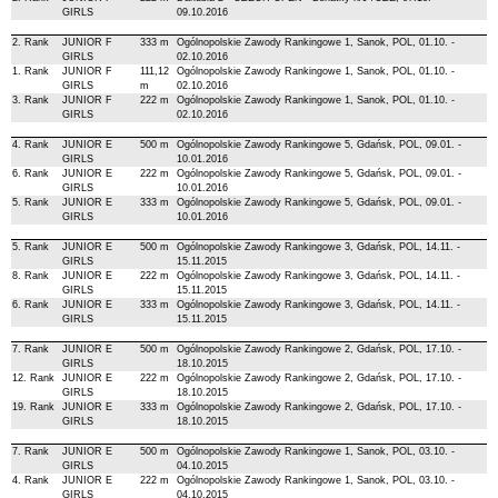
GIRLS
09.10.2016
2. Rank
JUNIOR F
333 m
Ogólnopolskie Zawody Rankingowe 1, Sanok, POL, 01.10. -
GIRLS
02.10.2016
1. Rank
JUNIOR F
111,12
Ogólnopolskie Zawody Rankingowe 1, Sanok, POL, 01.10. -
GIRLS
m
02.10.2016
3. Rank
JUNIOR F
222 m
Ogólnopolskie Zawody Rankingowe 1, Sanok, POL, 01.10. -
GIRLS
02.10.2016
4. Rank
JUNIOR E
500 m
Ogólnopolskie Zawody Rankingowe 5, Gdańsk, POL, 09.01. -
GIRLS
10.01.2016
6. Rank
JUNIOR E
222 m
Ogólnopolskie Zawody Rankingowe 5, Gdańsk, POL, 09.01. -
GIRLS
10.01.2016
5. Rank
JUNIOR E
333 m
Ogólnopolskie Zawody Rankingowe 5, Gdańsk, POL, 09.01. -
GIRLS
10.01.2016
5. Rank
JUNIOR E
500 m
Ogólnopolskie Zawody Rankingowe 3, Gdańsk, POL, 14.11. -
GIRLS
15.11.2015
8. Rank
JUNIOR E
222 m
Ogólnopolskie Zawody Rankingowe 3, Gdańsk, POL, 14.11. -
GIRLS
15.11.2015
6. Rank
JUNIOR E
333 m
Ogólnopolskie Zawody Rankingowe 3, Gdańsk, POL, 14.11. -
GIRLS
15.11.2015
7. Rank
JUNIOR E
500 m
Ogólnopolskie Zawody Rankingowe 2, Gdańsk, POL, 17.10. -
GIRLS
18.10.2015
12. Rank
JUNIOR E
222 m
Ogólnopolskie Zawody Rankingowe 2, Gdańsk, POL, 17.10. -
GIRLS
18.10.2015
19. Rank
JUNIOR E
333 m
Ogólnopolskie Zawody Rankingowe 2, Gdańsk, POL, 17.10. -
GIRLS
18.10.2015
7. Rank
JUNIOR E
500 m
Ogólnopolskie Zawody Rankingowe 1, Sanok, POL, 03.10. -
GIRLS
04.10.2015
4. Rank
JUNIOR E
222 m
Ogólnopolskie Zawody Rankingowe 1, Sanok, POL, 03.10. -
GIRLS
04.10.2015