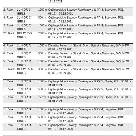
18.12.2021
2. Rank
JUNIOR C
1500 m
Ogólnopolskie Zawody Rankingowe & PP 4, Białystok, POL,
GIRLS
03.12. - 05.12.2021
4. Rank
JUNIOR C
500 m
Ogólnopolskie Zawody Rankingowe & PP 4, Białystok, POL,
GIRLS
03.12. - 05.12.2021
2. Rank
JUNIOR C
1000 m
Ogólnopolskie Zawody Rankingowe & PP 4, Białystok, POL,
GIRLS
03.12. - 05.12.2021
23. Rank
RELAY C-D
2000 m
Ogólnopolskie Zawody Rankingowe & PP 4, Białystok, POL,
GIRLS
03.12. - 05.12.2021
6. Rank
JUNIOR C
1500 m
Danubia Series 1 – Slovak Open, Spisska Nova Ves, SVK NEW,
GIRLS
03.09. - 05.09.2021
6. Rank
JUNIOR C
500 m
Danubia Series 1 – Slovak Open, Spisska Nova Ves, SVK NEW,
GIRLS
03.09. - 05.09.2021
5. Rank
JUNIOR C
1000 m
Danubia Series 1 – Slovak Open, Spisska Nova Ves, SVK NEW,
GIRLS
03.09. - 05.09.2021
13. Rank
RELAY C-D-E
3000 m
Danubia Series 1 – Slovak Open, Spisska Nova Ves, SVK NEW,
GIRLS
03.09. - 05.09.2021
1. Rank
JUNIOR D
1000 m
Ogólnopolskie Zawody Rankingowe & PP 5, Opole, POL, 30.01. -
GIRLS
31.01.2021
1. Rank
JUNIOR D
500 m
Ogólnopolskie Zawody Rankingowe & PP 5, Opole, POL, 30.01. -
GIRLS
31.01.2021
1. Rank
JUNIOR D
777 m
Ogólnopolskie Zawody Rankingowe & PP 5, Opole, POL, 30.01. -
GIRLS
31.01.2021
1. Rank
JUNIOR D
1000 m
Ogólnopolskie Zawody Rankingowe & PP 4, Białystok, POL,
GIRLS
05.12. - 06.12.2020
1. Rank
JUNIOR D
500 m
Ogólnopolskie Zawody Rankingowe & PP 4, Białystok, POL,
GIRLS
05.12. - 06.12.2020
1. Rank
JUNIOR D
777 m
Ogólnopolskie Zawody Rankingowe & PP 4, Białystok, POL,
GIRLS
05.12. - 06.12.2020