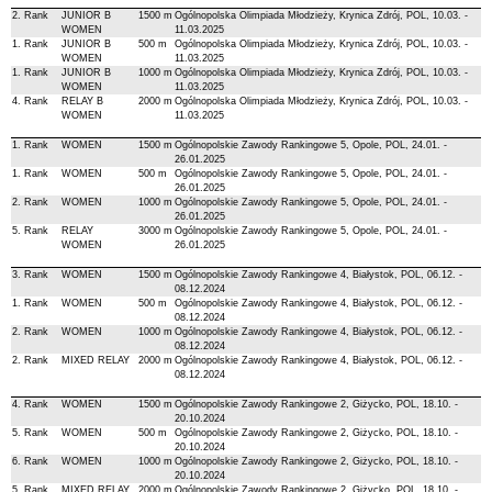
2. Rank
JUNIOR B
1500 m
Ogólnopolska Olimpiada Młodzieży, Krynica Zdrój, POL, 10.03. -
WOMEN
11.03.2025
1. Rank
JUNIOR B
500 m
Ogólnopolska Olimpiada Młodzieży, Krynica Zdrój, POL, 10.03. -
WOMEN
11.03.2025
1. Rank
JUNIOR B
1000 m
Ogólnopolska Olimpiada Młodzieży, Krynica Zdrój, POL, 10.03. -
WOMEN
11.03.2025
4. Rank
RELAY B
2000 m
Ogólnopolska Olimpiada Młodzieży, Krynica Zdrój, POL, 10.03. -
WOMEN
11.03.2025
1. Rank
WOMEN
1500 m
Ogólnopolskie Zawody Rankingowe 5, Opole, POL, 24.01. -
26.01.2025
1. Rank
WOMEN
500 m
Ogólnopolskie Zawody Rankingowe 5, Opole, POL, 24.01. -
26.01.2025
2. Rank
WOMEN
1000 m
Ogólnopolskie Zawody Rankingowe 5, Opole, POL, 24.01. -
26.01.2025
5. Rank
RELAY
3000 m
Ogólnopolskie Zawody Rankingowe 5, Opole, POL, 24.01. -
WOMEN
26.01.2025
3. Rank
WOMEN
1500 m
Ogólnopolskie Zawody Rankingowe 4, Białystok, POL, 06.12. -
08.12.2024
1. Rank
WOMEN
500 m
Ogólnopolskie Zawody Rankingowe 4, Białystok, POL, 06.12. -
08.12.2024
2. Rank
WOMEN
1000 m
Ogólnopolskie Zawody Rankingowe 4, Białystok, POL, 06.12. -
08.12.2024
2. Rank
MIXED RELAY
2000 m
Ogólnopolskie Zawody Rankingowe 4, Białystok, POL, 06.12. -
08.12.2024
4. Rank
WOMEN
1500 m
Ogólnopolskie Zawody Rankingowe 2, Giżycko, POL, 18.10. -
20.10.2024
5. Rank
WOMEN
500 m
Ogólnopolskie Zawody Rankingowe 2, Giżycko, POL, 18.10. -
20.10.2024
6. Rank
WOMEN
1000 m
Ogólnopolskie Zawody Rankingowe 2, Giżycko, POL, 18.10. -
20.10.2024
5. Rank
MIXED RELAY
2000 m
Ogólnopolskie Zawody Rankingowe 2, Giżycko, POL, 18.10. -