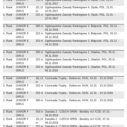
GIRLS
22.01.2017
1. Rank
JUNIOR F
111,12
Ogólnopolskie Zawody Rankingowe 4, Opole, POL, 21.01. -
GIRLS
m
22.01.2017
1. Rank
JUNIOR F
222 m
Ogólnopolskie Zawody Rankingowe 4, Opole, POL, 21.01. -
GIRLS
22.01.2017
4. Rank
JUNIOR E
500 m
Ogólnopolskie Zawody Rankingowe 3, Białystok, POL, 03.12. -
GIRLS
04.12.2016
4. Rank
JUNIOR E
222 m
Ogólnopolskie Zawody Rankingowe 3, Białystok, POL, 03.12. -
GIRLS
04.12.2016
4. Rank
JUNIOR E
333 m
Ogólnopolskie Zawody Rankingowe 3, Białystok, POL, 03.12. -
GIRLS
04.12.2016
4. Rank
JUNIOR E
500 m
Ogólnopolskie Zawody Rankingowe 2, Gdańsk, POL, 05.11. -
GIRLS
06.11.2016
4. Rank
JUNIOR E
222 m
Ogólnopolskie Zawody Rankingowe 2, Gdańsk, POL, 05.11. -
GIRLS
06.11.2016
2. Rank
JUNIOR E
333 m
Ogólnopolskie Zawody Rankingowe 2, Gdańsk, POL, 05.11. -
GIRLS
06.11.2016
5. Rank
JUNIOR F
111,12
Csizmadia Trophy - Debrecen, HUN, 14.10. - 15.10.2016
GIRLS
m
2. Rank
JUNIOR F
222 m
Csizmadia Trophy - Debrecen, HUN, 14.10. - 15.10.2016
GIRLS
2. Rank
JUNIOR F
333 m
Csizmadia Trophy - Debrecen, HUN, 14.10. - 15.10.2016
GIRLS
2. Rank
JUNIOR F
500 m
Csizmadia Trophy - Debrecen, HUN, 14.10. - 15.10.2016
GIRLS
2. Rank
JUNIOR F
333 m
Danubia 2 - CZECH OPEN - Benátky n/J /CZE, 07.10. -
GIRLS
09.10.2016
2. Rank
JUNIOR F
111,12
Danubia 2 - CZECH OPEN - Benátky n/J /CZE, 07.10. -
GIRLS
m
09.10.2016
2. Rank
JUNIOR F
222 m
Danubia 2 - CZECH OPEN - Benátky n/J /CZE, 07.10. -