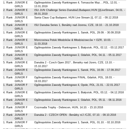
1. Rank
JUNIOR E
Ogólnopolskie Zawody Rankingowe 4, Tomaszów Maz. , POL, 12.01. -
GIRLS
13.01.2019
2. Rank
JUNIOR E
ISU JUN Challenge Series-Danubia3,Budapest,HUN [i]LiveStream, 04.01. -
GIRLS
06.01.2019
2. Rank
JUNIOR E
Santa Claus Cup Budapest, HUN Live Stream [i], 07.12. - 09.12.2018
GIRLS
1. Rank
JUNIOR E
ISU Danubia Series 1, Benátky nad Jizerou, CZE, 19.10. - 21.10.2018
GIRLS
1. Rank
JUNIOR E
Ogólnopolskie Zawody Rankingowe 1, Sanok, POL, 29.09. - 30.09.2018
GIRLS
2. Rank
JUNIOR E
Mistrzostwa Polski Młodzików & Młodzieżowców + OZR, 10.03. -
GIRLS
11.03.2018
2. Rank
JUNIOR E
Ogólnopolskie Zawody Rankingowe 3, Białystok, POL, 02.12. - 03.12.2017
GIRLS
2. Rank
JUNIOR E
Ogólnopolskie Zawody Rankingowe 2, Gdańsk, POL, 04.11. - 05.11.2017
GIRLS
5. Rank
JUNIOR E
Danubia 2 - Czech Open 2017 , Benatky nad Jizero, CZE, 13.10. -
GIRLS
15.10.2017
2. Rank
JUNIOR E
Ogólnopolskie Zawody Rankingowe 1, Sanok, POL, 16.09. - 17.09.2017
GIRLS
1. Rank
JUNIOR F
Ogólnopolskie Zawody Rankingowe FINAŁ, Gdańsk, POL, 18.03. -
GIRLS
19.03.2017
1. Rank
JUNIOR F
Ogólnopolskie Zawody Rankingowe 4, Opole, POL, 21.01. - 22.01.2017
GIRLS
4. Rank
JUNIOR E
Ogólnopolskie Zawody Rankingowe 3, Białystok, POL, 03.12. - 04.12.2016
GIRLS
4. Rank
JUNIOR E
Ogólnopolskie Zawody Rankingowe 2, Gdańsk, POL, 05.11. - 06.11.2016
GIRLS
2. Rank
JUNIOR F
Csizmadia Trophy - Debrecen, HUN, 14.10. - 15.10.2016
GIRLS
2. Rank
JUNIOR F
Danubia 2 - CZECH OPEN - Benátky n/J /CZE, 07.10. - 09.10.2016
GIRLS
1. Rank
JUNIOR F
Ogólnopolskie Zawody Rankingowe 1, Sanok, POL, 01.10. - 02.10.2016
GIRLS