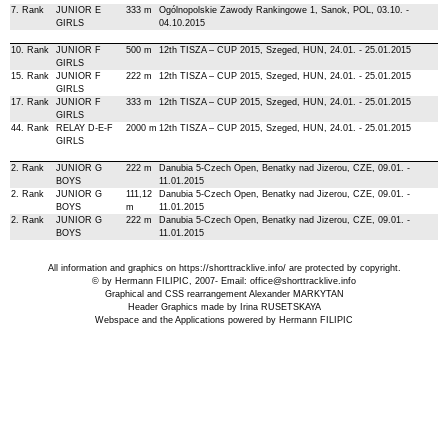
7. Rank
JUNIOR E
333 m
Ogólnopolskie Zawody Rankingowe 1, Sanok, POL, 03.10. -
GIRLS
04.10.2015
10. Rank
JUNIOR F
500 m
12th TISZA – CUP 2015, Szeged, HUN, 24.01. - 25.01.2015
GIRLS
15. Rank
JUNIOR F
222 m
12th TISZA – CUP 2015, Szeged, HUN, 24.01. - 25.01.2015
GIRLS
17. Rank
JUNIOR F
333 m
12th TISZA – CUP 2015, Szeged, HUN, 24.01. - 25.01.2015
GIRLS
44. Rank
RELAY D-E-F
2000 m
12th TISZA – CUP 2015, Szeged, HUN, 24.01. - 25.01.2015
GIRLS
2. Rank
JUNIOR G
222 m
Danubia 5-Czech Open, Benatky nad Jizerou, CZE, 09.01. -
BOYS
11.01.2015
2. Rank
JUNIOR G
111,12
Danubia 5-Czech Open, Benatky nad Jizerou, CZE, 09.01. -
BOYS
m
11.01.2015
2. Rank
JUNIOR G
222 m
Danubia 5-Czech Open, Benatky nad Jizerou, CZE, 09.01. -
BOYS
11.01.2015
All information and graphics on
https://shorttracklive.info/
are protected by copyright.
© by Hermann FILIPIC, 2007- Email:
office@shorttracklive.info
Graphical and CSS rearrangement Alexander MARKYTAN
Header Graphics made by Irina RUSETSKAYA
Webspace and the Applications powered by Hermann FILIPIC