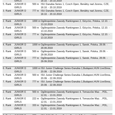
GIRLS
18.10. - 20.10.2019
5. Rank
JUNIOR D
500 m
ISU Danubia Series 1, Czech Open, Benátky nad Jizerou, CZE,
GIRLS
18.10. - 20.10.2019
3. Rank
JUNIOR D
777 m
ISU Danubia Series 1, Czech Open, Benátky nad Jizerou, CZE,
GIRLS
18.10. - 20.10.2019
2. Rank
JUNIOR D
1000 m
Ogólnopolskie Zawody Rankingowe 2, Giżycko, Polska, 12.10. -
GIRLS
13.10.2019
2. Rank
JUNIOR D
500 m
Ogólnopolskie Zawody Rankingowe 2, Giżycko, Polska, 12.10. -
GIRLS
13.10.2019
2. Rank
JUNIOR D
777 m
Ogólnopolskie Zawody Rankingowe 2, Giżycko, Polska, 12.10. -
GIRLS
13.10.2019
4. Rank
JUNIOR D
1000 m
Ogólnopolskie Zawody Rankingowe 1, Sanok, Polska, 28.09. -
GIRLS
29.09.2019
3. Rank
JUNIOR D
500 m
Ogólnopolskie Zawody Rankingowe 1, Sanok, Polska, 28.09. -
GIRLS
29.09.2019
1. Rank
JUNIOR D
777 m
Ogólnopolskie Zawody Rankingowe 1, Sanok, Polska, 28.09. -
GIRLS
29.09.2019
6. Rank
JUNIOR D
1000 m
ISU Junior Challenge Series-Danubia 1,Budapest,HUN LiveStrea,
GIRLS
20.09. - 22.09.2019
5. Rank
JUNIOR D
500 m
ISU Junior Challenge Series-Danubia 1,Budapest,HUN LiveStrea,
GIRLS
20.09. - 22.09.2019
7. Rank
JUNIOR D
777 m
ISU Junior Challenge Series-Danubia 1,Budapest,HUN LiveStrea,
GIRLS
20.09. - 22.09.2019
2. Rank
JUNIOR E
500 m
Ogólnopolskie Zawody Rankingowe 4, Tomaszów Maz. , POL,
GIRLS
12.01. - 13.01.2019
2. Rank
JUNIOR E
222 m
Ogólnopolskie Zawody Rankingowe 4, Tomaszów Maz. , POL,
GIRLS
12.01. - 13.01.2019
1. Rank
JUNIOR E
333 m
Ogólnopolskie Zawody Rankingowe 4, Tomaszów Maz. , POL,
GIRLS
12.01. - 13.01.2019