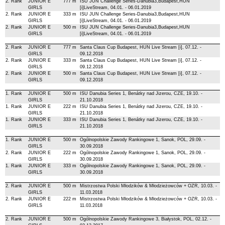
2. Rank
JUNIOR E
777 m
ISU JUN Challenge Series-Danubia3,Budapest,HUN
GIRLS
[i]LiveStream, 04.01. - 06.01.2019
2. Rank
JUNIOR E
333 m
ISU JUN Challenge Series-Danubia3,Budapest,HUN
GIRLS
[i]LiveStream, 04.01. - 06.01.2019
2. Rank
JUNIOR E
500 m
ISU JUN Challenge Series-Danubia3,Budapest,HUN
GIRLS
[i]LiveStream, 04.01. - 06.01.2019
2. Rank
JUNIOR E
777 m
Santa Claus Cup Budapest, HUN Live Stream [i], 07.12. -
GIRLS
09.12.2018
2. Rank
JUNIOR E
333 m
Santa Claus Cup Budapest, HUN Live Stream [i], 07.12. -
GIRLS
09.12.2018
2. Rank
JUNIOR E
500 m
Santa Claus Cup Budapest, HUN Live Stream [i], 07.12. -
GIRLS
09.12.2018
1. Rank
JUNIOR E
500 m
ISU Danubia Series 1, Benátky nad Jizerou, CZE, 19.10. -
GIRLS
21.10.2018
1. Rank
JUNIOR E
222 m
ISU Danubia Series 1, Benátky nad Jizerou, CZE, 19.10. -
GIRLS
21.10.2018
1. Rank
JUNIOR E
333 m
ISU Danubia Series 1, Benátky nad Jizerou, CZE, 19.10. -
GIRLS
21.10.2018
1. Rank
JUNIOR E
500 m
Ogólnopolskie Zawody Rankingowe 1, Sanok, POL, 29.09. -
GIRLS
30.09.2018
2. Rank
JUNIOR E
222 m
Ogólnopolskie Zawody Rankingowe 1, Sanok, POL, 29.09. -
GIRLS
30.09.2018
1. Rank
JUNIOR E
333 m
Ogólnopolskie Zawody Rankingowe 1, Sanok, POL, 29.09. -
GIRLS
30.09.2018
2. Rank
JUNIOR E
500 m
Mistrzostwa Polski Młodzików & Młodzieżowców + OZR, 10.03. -
GIRLS
11.03.2018
2. Rank
JUNIOR E
222 m
Mistrzostwa Polski Młodzików & Młodzieżowców + OZR, 10.03. -
GIRLS
11.03.2018
2. Rank
JUNIOR E
500 m
Ogólnopolskie Zawody Rankingowe 3, Białystok, POL, 02.12. -