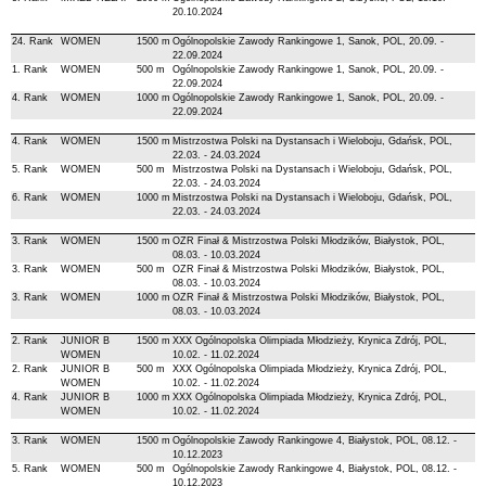
20.10.2024
24. Rank
WOMEN
1500 m
Ogólnopolskie Zawody Rankingowe 1, Sanok, POL, 20.09. -
22.09.2024
1. Rank
WOMEN
500 m
Ogólnopolskie Zawody Rankingowe 1, Sanok, POL, 20.09. -
22.09.2024
4. Rank
WOMEN
1000 m
Ogólnopolskie Zawody Rankingowe 1, Sanok, POL, 20.09. -
22.09.2024
4. Rank
WOMEN
1500 m
Mistrzostwa Polski na Dystansach i Wieloboju, Gdańsk, POL,
22.03. - 24.03.2024
5. Rank
WOMEN
500 m
Mistrzostwa Polski na Dystansach i Wieloboju, Gdańsk, POL,
22.03. - 24.03.2024
6. Rank
WOMEN
1000 m
Mistrzostwa Polski na Dystansach i Wieloboju, Gdańsk, POL,
22.03. - 24.03.2024
3. Rank
WOMEN
1500 m
OZR Finał & Mistrzostwa Polski Młodzików, Białystok, POL,
08.03. - 10.03.2024
3. Rank
WOMEN
500 m
OZR Finał & Mistrzostwa Polski Młodzików, Białystok, POL,
08.03. - 10.03.2024
3. Rank
WOMEN
1000 m
OZR Finał & Mistrzostwa Polski Młodzików, Białystok, POL,
08.03. - 10.03.2024
2. Rank
JUNIOR B
1500 m
XXX Ogólnopolska Olimpiada Młodzieży, Krynica Zdrój, POL,
WOMEN
10.02. - 11.02.2024
2. Rank
JUNIOR B
500 m
XXX Ogólnopolska Olimpiada Młodzieży, Krynica Zdrój, POL,
WOMEN
10.02. - 11.02.2024
4. Rank
JUNIOR B
1000 m
XXX Ogólnopolska Olimpiada Młodzieży, Krynica Zdrój, POL,
WOMEN
10.02. - 11.02.2024
3. Rank
WOMEN
1500 m
Ogólnopolskie Zawody Rankingowe 4, Białystok, POL, 08.12. -
10.12.2023
5. Rank
WOMEN
500 m
Ogólnopolskie Zawody Rankingowe 4, Białystok, POL, 08.12. -
10.12.2023