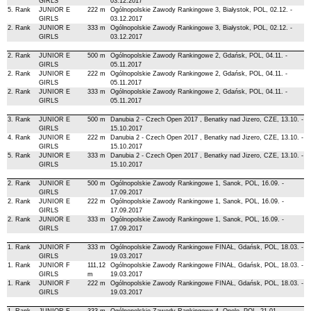
GIRLS
03.12.2017
5. Rank
JUNIOR E
222 m
Ogólnopolskie Zawody Rankingowe 3, Białystok, POL, 02.12. -
GIRLS
03.12.2017
2. Rank
JUNIOR E
333 m
Ogólnopolskie Zawody Rankingowe 3, Białystok, POL, 02.12. -
GIRLS
03.12.2017
2. Rank
JUNIOR E
500 m
Ogólnopolskie Zawody Rankingowe 2, Gdańsk, POL, 04.11. -
GIRLS
05.11.2017
2. Rank
JUNIOR E
222 m
Ogólnopolskie Zawody Rankingowe 2, Gdańsk, POL, 04.11. -
GIRLS
05.11.2017
2. Rank
JUNIOR E
333 m
Ogólnopolskie Zawody Rankingowe 2, Gdańsk, POL, 04.11. -
GIRLS
05.11.2017
3. Rank
JUNIOR E
500 m
Danubia 2 - Czech Open 2017 , Benatky nad Jizero, CZE, 13.10. -
GIRLS
15.10.2017
4. Rank
JUNIOR E
222 m
Danubia 2 - Czech Open 2017 , Benatky nad Jizero, CZE, 13.10. -
GIRLS
15.10.2017
5. Rank
JUNIOR E
333 m
Danubia 2 - Czech Open 2017 , Benatky nad Jizero, CZE, 13.10. -
GIRLS
15.10.2017
2. Rank
JUNIOR E
500 m
Ogólnopolskie Zawody Rankingowe 1, Sanok, POL, 16.09. -
GIRLS
17.09.2017
2. Rank
JUNIOR E
222 m
Ogólnopolskie Zawody Rankingowe 1, Sanok, POL, 16.09. -
GIRLS
17.09.2017
2. Rank
JUNIOR E
333 m
Ogólnopolskie Zawody Rankingowe 1, Sanok, POL, 16.09. -
GIRLS
17.09.2017
1. Rank
JUNIOR F
333 m
Ogólnopolskie Zawody Rankingowe FINAŁ, Gdańsk, POL, 18.03. -
GIRLS
19.03.2017
1. Rank
JUNIOR F
111,12
Ogólnopolskie Zawody Rankingowe FINAŁ, Gdańsk, POL, 18.03. -
GIRLS
m
19.03.2017
1. Rank
JUNIOR F
222 m
Ogólnopolskie Zawody Rankingowe FINAŁ, Gdańsk, POL, 18.03. -
GIRLS
19.03.2017
1. Rank
JUNIOR F
333 m
Ogólnopolskie Zawody Rankingowe 4, Opole, POL, 21.01. -