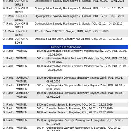
6. Rank
JUNIOR E
Ogólnopolskie Zawody Rankingowe 5, Gdańsk, POL, 09.01. - 10.01.2016
GIRLS
6. Rank
JUNIOR E
Ogólnopolskie Zawody Rankingowe 3, Gdańsk, POL, 14.11. - 15.11.2015
GIRLS
12. Rank
JUNIOR E
Ogólnopolskie Zawody Rankingowe 2, Gdańsk, POL, 17.10. - 18.10.2015
GIRLS
7. Rank
JUNIOR E
Ogólnopolskie Zawody Rankingowe 1, Sanok, POL, 03.10. - 04.10.2015
GIRLS
14. Rank
JUNIOR F
12th TISZA – CUP 2015, Szeged, HUN, 24.01. - 25.01.2015
GIRLS
2. Rank
JUNIOR G
Danubia 5-Czech Open, Benatky nad Jizerou, CZE, 09.01. - 11.01.2015
BOYS
Distance Classifications
2. Rank
WOMEN
1500 m
Mistrzostwa Polski Seniorów i Młodzieżowców, GDA, POL, 20.03.
- 22.03.2026
1. Rank
WOMEN
500 m
Mistrzostwa Polski Seniorów i Młodzieżowców, GDA, POL, 20.03.
- 22.03.2026
4. Rank
WOMEN
1000 m
Mistrzostwa Polski Seniorów i Młodzieżowców, GDA, POL, 20.03.
- 22.03.2026
2. Rank
JUNIOR A
1500 m
Ogólnopolska Olimpiada Młodzieży, Krynica Zdrój, POL, 07.03. -
WOMEN
08.03.2026
1. Rank
JUNIOR A
500 m
Ogólnopolska Olimpiada Młodzieży, Krynica Zdrój, POL, 07.03. -
WOMEN
08.03.2026
2. Rank
JUNIOR A
1000 m
Ogólnopolska Olimpiada Młodzieży, Krynica Zdrój, POL, 07.03. -
WOMEN
08.03.2026
3. Rank
WOMEN
1500 m
Danubia Series 3, Białystok, POL, 20.02. - 22.02.2026
5. Rank
WOMEN
500 m
Danubia Series 3, Białystok, POL, 20.02. - 22.02.2026
3. Rank
WOMEN
1000 m
Danubia Series 3, Białystok, POL, 20.02. - 22.02.2026
8. Rank
WOMEN
1500 m
Ogólnopolskie Zawody Rankingowe 4, Białystok, POL, 05.12. -
07.12.2025
2. Rank
WOMEN
500 m
Ogólnopolskie Zawody Rankingowe 4, Białystok, POL, 05.12. -