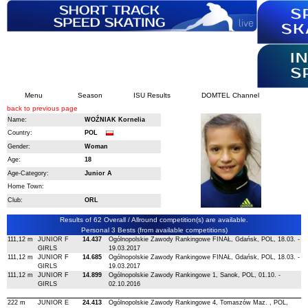
Menu
Season
ISU Results
DOMTEL Channel
back to previous page
Name:
WOŹNIAK Kornelia
Country:
POL
Gender:
Woman
Age:
18
Age-Category:
Junior A
Home Town:
Club:
ORL
Results of 62 Overall / Allround competition(s) are available.
Personal 3 Bests (from available competitions)
111,12 m
JUNIOR F
14.437
Ogólnopolskie Zawody Rankingowe FINAŁ, Gdańsk, POL, 18.03. -
GIRLS
19.03.2017
111,12 m
JUNIOR F
14.685
Ogólnopolskie Zawody Rankingowe FINAŁ, Gdańsk, POL, 18.03. -
GIRLS
19.03.2017
111,12 m
JUNIOR F
14.899
Ogólnopolskie Zawody Rankingowe 1, Sanok, POL, 01.10. -
GIRLS
02.10.2016
222 m
JUNIOR E
24.413
Ogólnopolskie Zawody Rankingowe 4, Tomaszów Maz. , POL,