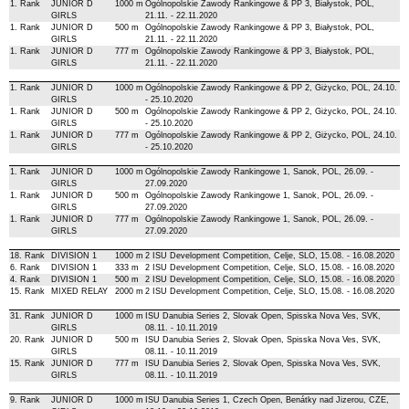
1. Rank
JUNIOR D
1000 m
Ogólnopolskie Zawody Rankingowe & PP 3, Białystok, POL,
GIRLS
21.11. - 22.11.2020
1. Rank
JUNIOR D
500 m
Ogólnopolskie Zawody Rankingowe & PP 3, Białystok, POL,
GIRLS
21.11. - 22.11.2020
1. Rank
JUNIOR D
777 m
Ogólnopolskie Zawody Rankingowe & PP 3, Białystok, POL,
GIRLS
21.11. - 22.11.2020
1. Rank
JUNIOR D
1000 m
Ogólnopolskie Zawody Rankingowe & PP 2, Giżycko, POL, 24.10.
GIRLS
- 25.10.2020
1. Rank
JUNIOR D
500 m
Ogólnopolskie Zawody Rankingowe & PP 2, Giżycko, POL, 24.10.
GIRLS
- 25.10.2020
1. Rank
JUNIOR D
777 m
Ogólnopolskie Zawody Rankingowe & PP 2, Giżycko, POL, 24.10.
GIRLS
- 25.10.2020
1. Rank
JUNIOR D
1000 m
Ogólnopolskie Zawody Rankingowe 1, Sanok, POL, 26.09. -
GIRLS
27.09.2020
1. Rank
JUNIOR D
500 m
Ogólnopolskie Zawody Rankingowe 1, Sanok, POL, 26.09. -
GIRLS
27.09.2020
1. Rank
JUNIOR D
777 m
Ogólnopolskie Zawody Rankingowe 1, Sanok, POL, 26.09. -
GIRLS
27.09.2020
18. Rank
DIVISION 1
1000 m
2 ISU Development Competition, Celje, SLO, 15.08. - 16.08.2020
6. Rank
DIVISION 1
333 m
2 ISU Development Competition, Celje, SLO, 15.08. - 16.08.2020
4. Rank
DIVISION 1
500 m
2 ISU Development Competition, Celje, SLO, 15.08. - 16.08.2020
15. Rank
MIXED RELAY
2000 m
2 ISU Development Competition, Celje, SLO, 15.08. - 16.08.2020
31. Rank
JUNIOR D
1000 m
ISU Danubia Series 2, Slovak Open, Spisska Nova Ves, SVK,
GIRLS
08.11. - 10.11.2019
20. Rank
JUNIOR D
500 m
ISU Danubia Series 2, Slovak Open, Spisska Nova Ves, SVK,
GIRLS
08.11. - 10.11.2019
15. Rank
JUNIOR D
777 m
ISU Danubia Series 2, Slovak Open, Spisska Nova Ves, SVK,
GIRLS
08.11. - 10.11.2019
9. Rank
JUNIOR D
1000 m
ISU Danubia Series 1, Czech Open, Benátky nad Jizerou, CZE,