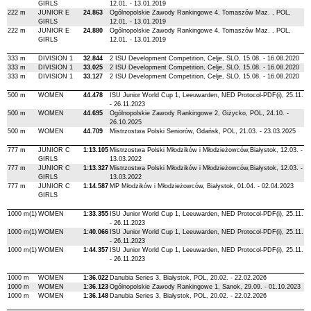
GIRLS
12.01. - 13.01.2019
222 m
JUNIOR E
24.863
Ogólnopolskie Zawody Rankingowe 4, Tomaszów Maz. , POL,
GIRLS
12.01. - 13.01.2019
222 m
JUNIOR E
24.880
Ogólnopolskie Zawody Rankingowe 4, Tomaszów Maz. , POL,
GIRLS
12.01. - 13.01.2019
333 m
DIVISION 1
32.844
2 ISU Development Competition, Celje, SLO, 15.08. - 16.08.2020
333 m
DIVISION 1
33.025
2 ISU Development Competition, Celje, SLO, 15.08. - 16.08.2020
333 m
DIVISION 1
33.127
2 ISU Development Competition, Celje, SLO, 15.08. - 16.08.2020
500 m
WOMEN
44.478
ISU Junior World Cup 1, Leeuwarden, NED Protocol-PDF(i), 25.11.
- 26.11.2023
500 m
WOMEN
44.695
Ogólnopolskie Zawody Rankingowe 2, Giżycko, POL, 24.10. -
26.10.2025
500 m
WOMEN
44.709
Mistrzostwa Polski Seniorów, Gdańsk, POL, 21.03. - 23.03.2025
777 m
JUNIOR C
1:13.105
Mistrzostwa Polski Młodzików i Młodzieżowców,Białystok, 12.03. -
GIRLS
13.03.2022
777 m
JUNIOR C
1:13.327
Mistrzostwa Polski Młodzików i Młodzieżowców,Białystok, 12.03. -
GIRLS
13.03.2022
777 m
JUNIOR C
1:14.587
MP Młodzików i Młodzieżowców, Białystok, 01.04. - 02.04.2023
GIRLS
1000 m(1)
WOMEN
1:33.355
ISU Junior World Cup 1, Leeuwarden, NED Protocol-PDF(i), 25.11.
- 26.11.2023
1000 m(1)
WOMEN
1:40.066
ISU Junior World Cup 1, Leeuwarden, NED Protocol-PDF(i), 25.11.
- 26.11.2023
1000 m(1)
WOMEN
1:44.357
ISU Junior World Cup 1, Leeuwarden, NED Protocol-PDF(i), 25.11.
- 26.11.2023
1000 m
WOMEN
1:36.022
Danubia Series 3, Białystok, POL, 20.02. - 22.02.2026
1000 m
WOMEN
1:36.123
Ogólnopolskie Zawody Rankingowe 1, Sanok, 29.09. - 01.10.2023
1000 m
WOMEN
1:36.148
Danubia Series 3, Białystok, POL, 20.02. - 22.02.2026