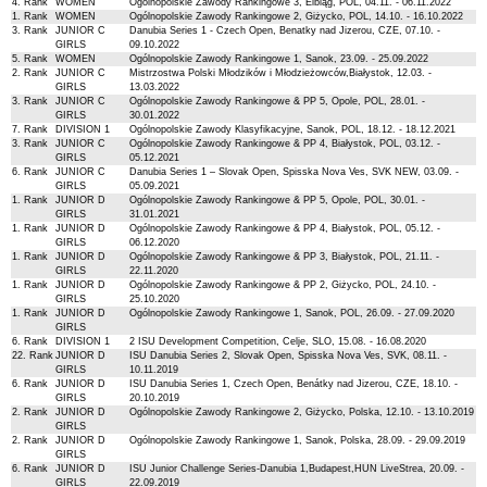
4. Rank
WOMEN
Ogólnopolskie Zawody Rankingowe 3, Elbląg, POL, 04.11. - 06.11.2022
1. Rank
WOMEN
Ogólnopolskie Zawody Rankingowe 2, Giżycko, POL, 14.10. - 16.10.2022
3. Rank
JUNIOR C
Danubia Series 1 - Czech Open, Benatky nad Jizerou, CZE, 07.10. -
GIRLS
09.10.2022
5. Rank
WOMEN
Ogólnopolskie Zawody Rankingowe 1, Sanok, 23.09. - 25.09.2022
2. Rank
JUNIOR C
Mistrzostwa Polski Młodzików i Młodzieżowców,Białystok, 12.03. -
GIRLS
13.03.2022
3. Rank
JUNIOR C
Ogólnopolskie Zawody Rankingowe & PP 5, Opole, POL, 28.01. -
GIRLS
30.01.2022
7. Rank
DIVISION 1
Ogólnopolskie Zawody Klasyfikacyjne, Sanok, POL, 18.12. - 18.12.2021
3. Rank
JUNIOR C
Ogólnopolskie Zawody Rankingowe & PP 4, Białystok, POL, 03.12. -
GIRLS
05.12.2021
6. Rank
JUNIOR C
Danubia Series 1 – Slovak Open, Spisska Nova Ves, SVK NEW, 03.09. -
GIRLS
05.09.2021
1. Rank
JUNIOR D
Ogólnopolskie Zawody Rankingowe & PP 5, Opole, POL, 30.01. -
GIRLS
31.01.2021
1. Rank
JUNIOR D
Ogólnopolskie Zawody Rankingowe & PP 4, Białystok, POL, 05.12. -
GIRLS
06.12.2020
1. Rank
JUNIOR D
Ogólnopolskie Zawody Rankingowe & PP 3, Białystok, POL, 21.11. -
GIRLS
22.11.2020
1. Rank
JUNIOR D
Ogólnopolskie Zawody Rankingowe & PP 2, Giżycko, POL, 24.10. -
GIRLS
25.10.2020
1. Rank
JUNIOR D
Ogólnopolskie Zawody Rankingowe 1, Sanok, POL, 26.09. - 27.09.2020
GIRLS
6. Rank
DIVISION 1
2 ISU Development Competition, Celje, SLO, 15.08. - 16.08.2020
22. Rank
JUNIOR D
ISU Danubia Series 2, Slovak Open, Spisska Nova Ves, SVK, 08.11. -
GIRLS
10.11.2019
6. Rank
JUNIOR D
ISU Danubia Series 1, Czech Open, Benátky nad Jizerou, CZE, 18.10. -
GIRLS
20.10.2019
2. Rank
JUNIOR D
Ogólnopolskie Zawody Rankingowe 2, Giżycko, Polska, 12.10. - 13.10.2019
GIRLS
2. Rank
JUNIOR D
Ogólnopolskie Zawody Rankingowe 1, Sanok, Polska, 28.09. - 29.09.2019
GIRLS
6. Rank
JUNIOR D
ISU Junior Challenge Series-Danubia 1,Budapest,HUN LiveStrea, 20.09. -
GIRLS
22.09.2019