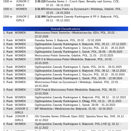
1500 m
JUNIOR C
2:30.210
Danubia Series 1 - Czech Open, Benatky nad Jizerou, CZE,
GIRLS
07.10. - 09.10.2022
1500 m
WOMEN
2:31.871
Mistrzostwa Polski na Dystansach i Wieloboju, Gdańsk, POL,
22.03. - 24.03.2024
1500 m
JUNIOR C
2:32.909
Ogólnopolskie Zawody Rankingowe & PP 4, Białystok, POL,
GIRLS
03.12. - 05.12.2021
Overall Classifications
1. Rank
WOMEN
Mistrzostwa Polski Seniorów i Młodzieżowców, GDA, POL, 20.03. -
22.03.2026
3. Rank
WOMEN
Danubia Series 3, Białystok, POL, 20.02. - 22.02.2026
3. Rank
WOMEN
Ogólnopolskie Zawody Rankingowe 4, Białystok, POL, 05.12. - 07.12.2025
1. Rank
WOMEN
Ogólnopolskie Zawody Rankingowe 2, Giżycko, POL, 24.10. - 26.10.2025
2. Rank
WOMEN
Ogólnopolskie Zawody Rankingowe 1, Sanok, POL, 26.09. - 28.09.2025
3. Rank
WOMEN
Mistrzostwa Polski Seniorów, Gdańsk, POL, 21.03. - 23.03.2025
1. Rank
WOMEN
OZR 6 & Mistrzostwa Polski Młodzików, Białystok, POL, 14.03. -
16.03.2025
1. Rank
WOMEN
Ogólnopolskie Zawody Rankingowe 5, Opole, POL, 24.01. - 26.01.2025
2. Rank
WOMEN
Ogólnopolskie Zawody Rankingowe 4, Białystok, POL, 06.12. - 08.12.2024
5. Rank
WOMEN
Ogólnopolskie Zawody Rankingowe 2, Giżycko, POL, 18.10. - 20.10.2024
3. Rank
WOMEN
Ogólnopolskie Zawody Rankingowe 1, Sanok, POL, 20.09. - 22.09.2024
5. Rank
WOMEN
Mistrzostwa Polski na Dystansach i Wieloboju, Gdańsk, POL, 22.03. -
24.03.2024
3. Rank
WOMEN
OZR Finał & Mistrzostwa Polski Młodzików, Białystok, POL, 08.03. -
10.03.2024
5. Rank
WOMEN
Ogólnopolskie Zawody Rankingowe 4, Białystok, POL, 08.12. - 10.12.2023
3. Rank
WOMEN
Ogólnopolskie Zawody Rankingowe 3, Elbląg, POL, 03.11. - 05.11.2023
1. Rank
WOMEN
Ogólnopolskie Zawody Rankingowe 1, Sanok, 29.09. - 01.10.2023
2. Rank
JUNIOR C
MP Młodzików i Młodzieżowców, Białystok, 01.04. - 02.04.2023
GIRLS
2. Rank
JUNIOR C
ISU Danubia Series 3/Slovak Open 2022, Spisska Nova Ves, SVK, 16.12. -
GIRLS
18.12.2022
4. Rank
WOMEN
Ogólnopolskie Zawody Rankingowe 4, Białystok, POL,LIVE [i], 02.12. -
04.12.2022