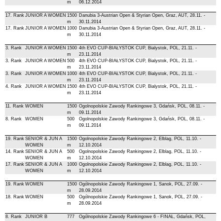
m
06.12.2014
17. Rank
JUNIOR A WOMEN
1500
Danubia 3-Austrian Open & Styrian Open, Graz, AUT, 28.11. -
m
30.11.2014
17. Rank
JUNIOR A WOMEN
1000
Danubia 3-Austrian Open & Styrian Open, Graz, AUT, 28.11. -
m
30.11.2014
3. Rank
JUNIOR A WOMEN
1500
4th EVO CUP-BIAŁYSTOK CUP, Bialystok, POL, 21.11. -
m
23.11.2014
3. Rank
JUNIOR A WOMEN
500
4th EVO CUP-BIAŁYSTOK CUP, Bialystok, POL, 21.11. -
m
23.11.2014
3. Rank
JUNIOR A WOMEN
1000
4th EVO CUP-BIAŁYSTOK CUP, Bialystok, POL, 21.11. -
m
23.11.2014
4. Rank
JUNIOR A WOMEN
1500
4th EVO CUP-BIAŁYSTOK CUP, Bialystok, POL, 21.11. -
m
23.11.2014
11. Rank
WOMEN
1500
Ogolnopolskie Zawody Rankingowe 3, Gdańsk, POL, 08.11. -
m
09.11.2014
8. Rank
WOMEN
500
Ogolnopolskie Zawody Rankingowe 3, Gdańsk, POL, 08.11. -
m
09.11.2014
19. Rank
SENIOR & JUN A
1500
Ogolnopolskie Zawody Rankingowe 2, Elblag, POL, 11.10. -
WOMEN
m
12.10.2014
14. Rank
SENIOR & JUN A
500
Ogolnopolskie Zawody Rankingowe 2, Elblag, POL, 11.10. -
WOMEN
m
12.10.2014
17. Rank
SENIOR & JUN A
1000
Ogolnopolskie Zawody Rankingowe 2, Elblag, POL, 11.10. -
WOMEN
m
12.10.2014
19. Rank
WOMEN
1500
Ogólnopolskie Zawody Rankingowe 1, Sanok, POL, 27.09. -
m
28.09.2014
18. Rank
WOMEN
500
Ogólnopolskie Zawody Rankingowe 1, Sanok, POL, 27.09. -
m
28.09.2014
8. Rank
JUNIOR B
777
Ogólnopolskie Zawody Rankingowe 6 - FINAŁ, Gdańsk, POL,