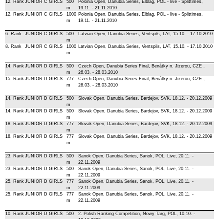
12. Rank
JUNIOR C GIRLS
500
Polonia Open, Danubia Series, Elblag, POL - live - Splittimes,
m
19.11. - 21.11.2010
12. Rank
JUNIOR C GIRLS
1000
Polonia Open, Danubia Series, Elblag, POL - live - Splittimes,
m
19.11. - 21.11.2010
6. Rank
JUNIOR C GIRLS
500
Latvian Open, Danubia Series, Ventspils, LAT, 15.10. - 17.10.2010
m
8. Rank
JUNIOR C GIRLS
1000
Latvian Open, Danubia Series, Ventspils, LAT, 15.10. - 17.10.2010
m
14. Rank
JUNIOR D GIRLS
500
Czech Open, Danubia Series Final, Benátky n. Jizerou, CZE ,
m
26.03. - 28.03.2010
15. Rank
JUNIOR D GIRLS
777
Czech Open, Danubia Series Final, Benátky n. Jizerou, CZE ,
m
26.03. - 28.03.2010
14. Rank
JUNIOR D GIRLS
500
Slovak Open, Danubia Series, Bardejov, SVK, 18.12. - 20.12.2009
m
14. Rank
JUNIOR D GIRLS
500
Slovak Open, Danubia Series, Bardejov, SVK, 18.12. - 20.12.2009
m
18. Rank
JUNIOR D GIRLS
777
Slovak Open, Danubia Series, Bardejov, SVK, 18.12. - 20.12.2009
m
18. Rank
JUNIOR D GIRLS
777
Slovak Open, Danubia Series, Bardejov, SVK, 18.12. - 20.12.2009
m
23. Rank
JUNIOR D GIRLS
500
Sanok Open, Danubia Series, Sanok, POL, Live, 20.11. -
m
22.11.2009
23. Rank
JUNIOR D GIRLS
500
Sanok Open, Danubia Series, Sanok, POL, Live, 20.11. -
m
22.11.2009
25. Rank
JUNIOR D GIRLS
777
Sanok Open, Danubia Series, Sanok, POL, Live, 20.11. -
m
22.11.2009
25. Rank
JUNIOR D GIRLS
777
Sanok Open, Danubia Series, Sanok, POL, Live, 20.11. -
m
22.11.2009
10. Rank
JUNIOR D GIRLS
500
2. Polish Ranking Competition, Nowy Targ, POL, 10.10. -