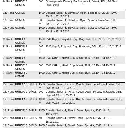
9. Rank
JUNIOR B
500
Ogólnopolskie Zawody Rankingowe 1, Sanok, POL, 28.09. -
WOMEN
m
28.09.2013
14. Rank
WOMEN
1500
Danubia Series 4, Slovakian Open, Spisska Nova Ves, SVK,
m
20.12. - 22.12.2012
12. Rank
WOMEN
500
Danubia Series 4, Slovakian Open, Spisska Nova Ves, SVK,
m
20.12. - 22.12.2012
12. Rank
WOMEN
1000
Danubia Series 4, Slovakian Open, Spisska Nova Ves, SVK,
m
20.12. - 22.12.2012
9. Rank
JUNIOR B
1500
EVO Cup 2, Bialystok Cup, Bialystok, POL, 23.11. - 25.11.2012
WOMEN
m
8. Rank
JUNIOR B
500
EVO Cup 2, Bialystok Cup, Bialystok, POL, 23.11. - 25.11.2012
WOMEN
m
7. Rank
JUNIOR B
1500
EVO CUP 1, Minsk Cup, Minsk, BLR, 12.10. - 14.10.2012
WOMEN
m
6. Rank
JUNIOR B
500
EVO CUP 1, Minsk Cup, Minsk, BLR, 12.10. - 14.10.2012
WOMEN
m
7. Rank
JUNIOR B
1000
EVO CUP 1, Minsk Cup, Minsk, BLR, 12.10. - 14.10.2012
WOMEN
m
25. Rank
JUNIOR C GIRLS
1500
Danubia Series 6 - Final, Czech Open, Benatky n Jizerou, CZE,
m
Live, 09.03. - 11.03.2012
14. Rank
JUNIOR C GIRLS
500
Danubia Series 6 - Final, Czech Open, Benatky n Jizerou, CZE,
m
Live, 09.03. - 11.03.2012
16. Rank
JUNIOR C GIRLS
1000
Danubia Series 6 - Final, Czech Open, Benatky n Jizerou, CZE,
m
Live, 09.03. - 11.03.2012
15. Rank
JUNIOR C GIRLS
1500
Danubia Series 4, Slovak Open, Spisska, SVK, 16.12. -
m
18.12.2011
22. Rank
JUNIOR C GIRLS
500
Danubia Series 4, Slovak Open, Spisska, SVK, 16.12. -
m
18.12.2011
13. Rank
JUNIOR C GIRLS
1000
Danubia Series 4, Slovak Open, Spisska, SVK, 16.12. -