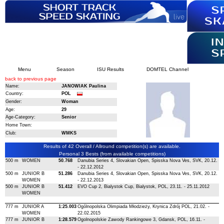
Menu
Season
ISU Results
DOMTEL Channel
back to previous page
Name:
JANOWIAK Paulina
Country:
POL
Gender:
Woman
Age:
29
Age-Category:
Senior
Home Town:
Club:
WMKS
Results of 42 Overall / Allround competition(s) are available.
Personal 3 Bests (from available competitions)
500 m
WOMEN
50.768
Danubia Series 4, Slovakian Open, Spisska Nova Ves, SVK, 20.12.
- 22.12.2012
500 m
JUNIOR B
51.286
Danubia Series 4, Slovakian Open, Spisska Nova Ves, SVK, 20.12.
WOMEN
- 22.12.2013
500 m
JUNIOR B
51.412
EVO Cup 2, Bialystok Cup, Bialystok, POL, 23.11. - 25.11.2012
WOMEN
777 m
JUNIOR A
1:25.003
Ogólnopolska Olimpiada Młodzieży, Krynica Zdrój POL, 21.02. -
WOMEN
22.02.2015
777 m
JUNIOR B
1:28.579
Ogolnopolskie Zawody Rankingowe 3, Gdansk, POL, 16.11. -