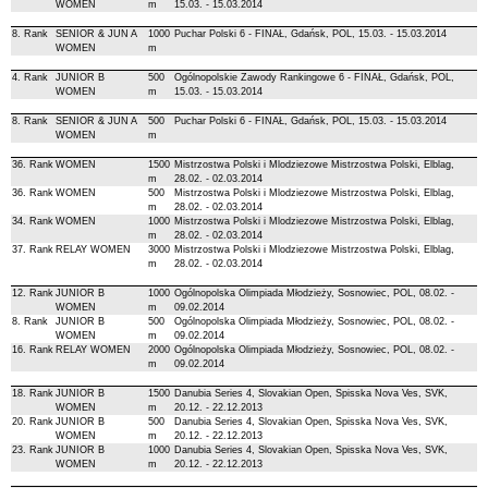
WOMEN
m
15.03. - 15.03.2014
8. Rank
SENIOR & JUN A
1000
Puchar Polski 6 - FINAŁ, Gdańsk, POL, 15.03. - 15.03.2014
WOMEN
m
4. Rank
JUNIOR B
500
Ogólnopolskie Zawody Rankingowe 6 - FINAŁ, Gdańsk, POL,
WOMEN
m
15.03. - 15.03.2014
8. Rank
SENIOR & JUN A
500
Puchar Polski 6 - FINAŁ, Gdańsk, POL, 15.03. - 15.03.2014
WOMEN
m
36. Rank
WOMEN
1500
Mistrzostwa Polski i Mlodziezowe Mistrzostwa Polski, Elblag,
m
28.02. - 02.03.2014
36. Rank
WOMEN
500
Mistrzostwa Polski i Mlodziezowe Mistrzostwa Polski, Elblag,
m
28.02. - 02.03.2014
34. Rank
WOMEN
1000
Mistrzostwa Polski i Mlodziezowe Mistrzostwa Polski, Elblag,
m
28.02. - 02.03.2014
37. Rank
RELAY WOMEN
3000
Mistrzostwa Polski i Mlodziezowe Mistrzostwa Polski, Elblag,
m
28.02. - 02.03.2014
12. Rank
JUNIOR B
1000
Ogólnopolska Olimpiada Młodzieży, Sosnowiec, POL, 08.02. -
WOMEN
m
09.02.2014
8. Rank
JUNIOR B
500
Ogólnopolska Olimpiada Młodzieży, Sosnowiec, POL, 08.02. -
WOMEN
m
09.02.2014
16. Rank
RELAY WOMEN
2000
Ogólnopolska Olimpiada Młodzieży, Sosnowiec, POL, 08.02. -
m
09.02.2014
18. Rank
JUNIOR B
1500
Danubia Series 4, Slovakian Open, Spisska Nova Ves, SVK,
WOMEN
m
20.12. - 22.12.2013
20. Rank
JUNIOR B
500
Danubia Series 4, Slovakian Open, Spisska Nova Ves, SVK,
WOMEN
m
20.12. - 22.12.2013
23. Rank
JUNIOR B
1000
Danubia Series 4, Slovakian Open, Spisska Nova Ves, SVK,
WOMEN
m
20.12. - 22.12.2013