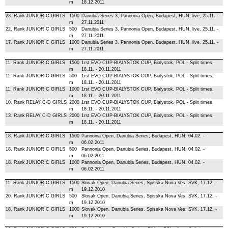
m
18.12.2011
23. Rank
JUNIOR C GIRLS
1500
Danubia Series 3, Pannonia Open, Budapest, HUN, live, 25.11. -
m
27.11.2011
22. Rank
JUNIOR C GIRLS
500
Danubia Series 3, Pannonia Open, Budapest, HUN, live, 25.11. -
m
27.11.2011
17. Rank
JUNIOR C GIRLS
1000
Danubia Series 3, Pannonia Open, Budapest, HUN, live, 25.11. -
m
27.11.2011
11. Rank
JUNIOR C GIRLS
1500
1rst EVO CUP-BIALYSTOK CUP, Bialystok, POL - Split times,
m
18.11. - 20.11.2011
11. Rank
JUNIOR C GIRLS
500
1rst EVO CUP-BIALYSTOK CUP, Bialystok, POL - Split times,
m
18.11. - 20.11.2011
11. Rank
JUNIOR C GIRLS
1000
1rst EVO CUP-BIALYSTOK CUP, Bialystok, POL - Split times,
m
18.11. - 20.11.2011
10. Rank
RELAY C-D GIRLS
2000
1rst EVO CUP-BIALYSTOK CUP, Bialystok, POL - Split times,
m
18.11. - 20.11.2011
13. Rank
RELAY C-D GIRLS
2000
1rst EVO CUP-BIALYSTOK CUP, Bialystok, POL - Split times,
m
18.11. - 20.11.2011
18. Rank
JUNIOR C GIRLS
1500
Pannonia Open, Danubia Series, Budapest, HUN, 04.02. -
m
06.02.2011
18. Rank
JUNIOR C GIRLS
500
Pannonia Open, Danubia Series, Budapest, HUN, 04.02. -
m
06.02.2011
18. Rank
JUNIOR C GIRLS
1000
Pannonia Open, Danubia Series, Budapest, HUN, 04.02. -
m
06.02.2011
11. Rank
JUNIOR C GIRLS
1500
Slovak Open, Danubia Series, Spisska Nova Ves, SVK, 17.12. -
m
19.12.2010
20. Rank
JUNIOR C GIRLS
500
Slovak Open, Danubia Series, Spisska Nova Ves, SVK, 17.12. -
m
19.12.2010
18. Rank
JUNIOR C GIRLS
1000
Slovak Open, Danubia Series, Spisska Nova Ves, SVK, 17.12. -
m
19.12.2010