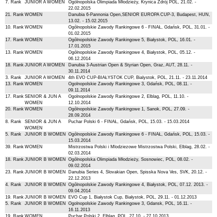
7. Rank
JUNIOR A WOMEN
Ogólnopolska Olimpiada Młodzieży, Krynica Zdrój POL, 21.02. -
22.02.2015
21. Rank
WOMEN
Danubia 6-Pannonia Open,SENIOR EUROPA CUP-3, Budapest, HUN,
13.02. - 15.02.2015
10. Rank
WOMEN
Ogólnopolskie Zawody Rankingowe 6 - FINAŁ, Gdańsk, POL, 31.01. -
01.02.2015
17. Rank
WOMEN
Ogólnopolskie Zawody Rankingowe 5, Białystok, POL, 16.01. -
17.01.2015
13. Rank
WOMEN
Ogólnopolskie Zawody Rankingowe 4, Białystok, POL, 05.12. -
06.12.2014
18. Rank
JUNIOR A WOMEN
Danubia 3-Austrian Open & Styrian Open, Graz, AUT, 28.11. -
30.11.2014
3. Rank
JUNIOR A WOMEN
4th EVO CUP-BIAŁYSTOK CUP, Bialystok, POL, 21.11. - 23.11.2014
13. Rank
WOMEN
Ogolnopolskie Zawody Rankingowe 3, Gdańsk, POL, 08.11. -
09.11.2014
17. Rank
SENIOR & JUN A
Ogolnopolskie Zawody Rankingowe 2, Elblag, POL, 11.10. -
WOMEN
12.10.2014
20. Rank
WOMEN
Ogólnopolskie Zawody Rankingowe 1, Sanok, POL, 27.09. -
28.09.2014
8. Rank
SENIOR & JUN A
Puchar Polski 6 - FINAŁ, Gdańsk, POL, 15.03. - 15.03.2014
WOMEN
5. Rank
JUNIOR B WOMEN
Ogólnopolskie Zawody Rankingowe 6 - FINAŁ, Gdańsk, POL, 15.03. -
15.03.2014
39. Rank
WOMEN
Mistrzostwa Polski i Mlodziezowe Mistrzostwa Polski, Elblag, 28.02. -
02.03.2014
18. Rank
JUNIOR B WOMEN
Ogólnopolska Olimpiada Młodzieży, Sosnowiec, POL, 08.02. -
09.02.2014
23. Rank
JUNIOR B WOMEN
Danubia Series 4, Slovakian Open, Spisska Nova Ves, SVK, 20.12. -
22.12.2013
4. Rank
JUNIOR B WOMEN
Ogólnopolskie Zawody Rankingowe 4, Białystok, POL, 07.12. 2013. -
09.04.2014
19. Rank
JUNIOR B WOMEN
EVO Cup 1, Białystok Cup, Białystok, POL, 29.11. - 01.12.2013
5. Rank
JUNIOR B WOMEN
Ogolnopolskie Zawody Rankingowe 3, Gdansk, POL, 16.11. -
16.11.2013
19. Rank
WOMEN
Puchar Polski 2, Elbląg, POL, 27.10. - 27.10.2013