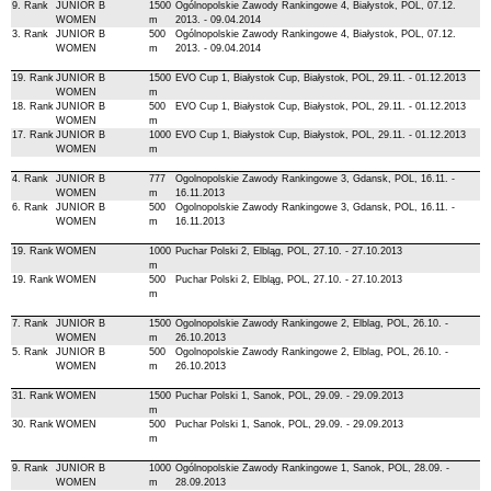
9. Rank
JUNIOR B
1500
Ogólnopolskie Zawody Rankingowe 4, Białystok, POL, 07.12.
WOMEN
m
2013. - 09.04.2014
3. Rank
JUNIOR B
500
Ogólnopolskie Zawody Rankingowe 4, Białystok, POL, 07.12.
WOMEN
m
2013. - 09.04.2014
19. Rank
JUNIOR B
1500
EVO Cup 1, Białystok Cup, Białystok, POL, 29.11. - 01.12.2013
WOMEN
m
18. Rank
JUNIOR B
500
EVO Cup 1, Białystok Cup, Białystok, POL, 29.11. - 01.12.2013
WOMEN
m
17. Rank
JUNIOR B
1000
EVO Cup 1, Białystok Cup, Białystok, POL, 29.11. - 01.12.2013
WOMEN
m
4. Rank
JUNIOR B
777
Ogolnopolskie Zawody Rankingowe 3, Gdansk, POL, 16.11. -
WOMEN
m
16.11.2013
6. Rank
JUNIOR B
500
Ogolnopolskie Zawody Rankingowe 3, Gdansk, POL, 16.11. -
WOMEN
m
16.11.2013
19. Rank
WOMEN
1000
Puchar Polski 2, Elbląg, POL, 27.10. - 27.10.2013
m
19. Rank
WOMEN
500
Puchar Polski 2, Elbląg, POL, 27.10. - 27.10.2013
m
7. Rank
JUNIOR B
1500
Ogolnopolskie Zawody Rankingowe 2, Elblag, POL, 26.10. -
WOMEN
m
26.10.2013
5. Rank
JUNIOR B
500
Ogolnopolskie Zawody Rankingowe 2, Elblag, POL, 26.10. -
WOMEN
m
26.10.2013
31. Rank
WOMEN
1500
Puchar Polski 1, Sanok, POL, 29.09. - 29.09.2013
m
30. Rank
WOMEN
500
Puchar Polski 1, Sanok, POL, 29.09. - 29.09.2013
m
9. Rank
JUNIOR B
1000
Ogólnopolskie Zawody Rankingowe 1, Sanok, POL, 28.09. -
WOMEN
m
28.09.2013