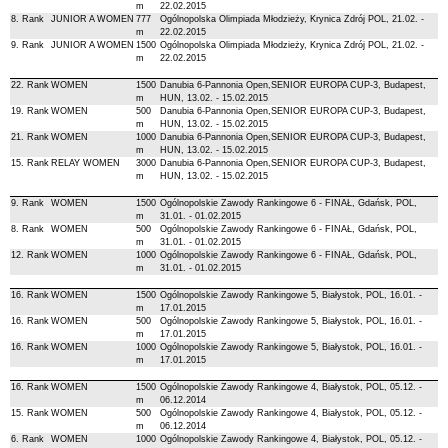
m
22.02.2015
8. Rank
JUNIOR A WOMEN
777
Ogólnopolska Olimpiada Młodzieży, Krynica Zdrój POL, 21.02. -
m
22.02.2015
9. Rank
JUNIOR A WOMEN
1500
Ogólnopolska Olimpiada Młodzieży, Krynica Zdrój POL, 21.02. -
m
22.02.2015
22. Rank
WOMEN
1500
Danubia 6-Pannonia Open,SENIOR EUROPA CUP-3, Budapest,
m
HUN, 13.02. - 15.02.2015
19. Rank
WOMEN
500
Danubia 6-Pannonia Open,SENIOR EUROPA CUP-3, Budapest,
m
HUN, 13.02. - 15.02.2015
21. Rank
WOMEN
1000
Danubia 6-Pannonia Open,SENIOR EUROPA CUP-3, Budapest,
m
HUN, 13.02. - 15.02.2015
15. Rank
RELAY WOMEN
3000
Danubia 6-Pannonia Open,SENIOR EUROPA CUP-3, Budapest,
m
HUN, 13.02. - 15.02.2015
9. Rank
WOMEN
1500
Ogólnopolskie Zawody Rankingowe 6 - FINAŁ, Gdańsk, POL,
m
31.01. - 01.02.2015
8. Rank
WOMEN
500
Ogólnopolskie Zawody Rankingowe 6 - FINAŁ, Gdańsk, POL,
m
31.01. - 01.02.2015
12. Rank
WOMEN
1000
Ogólnopolskie Zawody Rankingowe 6 - FINAŁ, Gdańsk, POL,
m
31.01. - 01.02.2015
16. Rank
WOMEN
1500
Ogólnopolskie Zawody Rankingowe 5, Białystok, POL, 16.01. -
m
17.01.2015
16. Rank
WOMEN
500
Ogólnopolskie Zawody Rankingowe 5, Białystok, POL, 16.01. -
m
17.01.2015
16. Rank
WOMEN
1000
Ogólnopolskie Zawody Rankingowe 5, Białystok, POL, 16.01. -
m
17.01.2015
16. Rank
WOMEN
1500
Ogólnopolskie Zawody Rankingowe 4, Białystok, POL, 05.12. -
m
06.12.2014
15. Rank
WOMEN
500
Ogólnopolskie Zawody Rankingowe 4, Białystok, POL, 05.12. -
m
06.12.2014
6. Rank
WOMEN
1000
Ogólnopolskie Zawody Rankingowe 4, Białystok, POL, 05.12. -