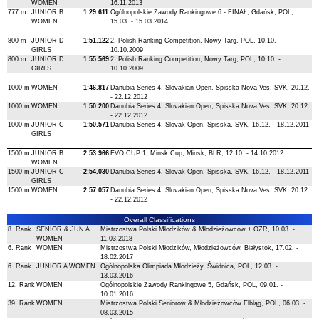
WOMEN
16.11.2013
777 m
JUNIOR B
1:29.611
Ogólnopolskie Zawody Rankingowe 6 - FINAŁ, Gdańsk, POL,
WOMEN
15.03. - 15.03.2014
800 m
JUNIOR D
1:51.122
2. Polish Ranking Competition, Nowy Targ, POL, 10.10. -
GIRLS
10.10.2009
800 m
JUNIOR D
1:55.569
2. Polish Ranking Competition, Nowy Targ, POL, 10.10. -
GIRLS
10.10.2009
1000 m
WOMEN
1:46.817
Danubia Series 4, Slovakian Open, Spisska Nova Ves, SVK, 20.12.
- 22.12.2012
1000 m
WOMEN
1:50.200
Danubia Series 4, Slovakian Open, Spisska Nova Ves, SVK, 20.12.
- 22.12.2012
1000 m
JUNIOR C
1:50.571
Danubia Series 4, Slovak Open, Spisska, SVK, 16.12. - 18.12.2011
GIRLS
1500 m
JUNIOR B
2:53.966
EVO CUP 1, Minsk Cup, Minsk, BLR, 12.10. - 14.10.2012
WOMEN
1500 m
JUNIOR C
2:54.030
Danubia Series 4, Slovak Open, Spisska, SVK, 16.12. - 18.12.2011
GIRLS
1500 m
WOMEN
2:57.057
Danubia Series 4, Slovakian Open, Spisska Nova Ves, SVK, 20.12.
- 22.12.2012
Overall Classifications
8. Rank
SENIOR & JUN A
Mistrzostwa Polski Młodzików & Młodzieżowców + OZR, 10.03. -
WOMEN
11.03.2018
6. Rank
WOMEN
Mistrzostwa Polski Młodzików, Młodzieżowców, Białystok, 17.02. -
18.02.2017
6. Rank
JUNIOR A WOMEN
Ogólnopolska Olimpiada Młodzieży, Świdnica, POL, 12.03. -
13.03.2016
12. Rank
WOMEN
Ogólnopolskie Zawody Rankingowe 5, Gdańsk, POL, 09.01. -
10.01.2016
39. Rank
WOMEN
Mistrzostwa Polski Seniorów & Młodzieżowców Elbląg, POL, 06.03. -
08.03.2015