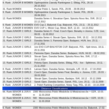
8. Rank
JUNIOR B WOMEN
Ogolnopolskie Zawody Rankingowe 2, Elblag, POL, 26.10. -
26.10.2013
31. Rank
WOMEN
Puchar Polski 1, Sanok, POL, 29.09. - 29.09.2013
9. Rank
JUNIOR B WOMEN
Ogólnopolskie Zawody Rankingowe 1, Sanok, POL, 28.09. -
28.09.2013
12. Rank
WOMEN
Danubia Series 4, Slovakian Open, Spisska Nova Ves, SVK, 20.12. -
22.12.2012
9. Rank
JUNIOR B WOMEN
EVO Cup 2, Bialystok Cup, Bialystok, POL, 23.11. - 25.11.2012
7. Rank
JUNIOR B WOMEN
EVO CUP 1, Minsk Cup, Minsk, BLR, 12.10. - 14.10.2012
17. Rank
JUNIOR C GIRLS
Danubia Series 6 - Final, Czech Open, Benatky n Jizerou, CZE, Live,
09.03. - 11.03.2012
15. Rank
JUNIOR C GIRLS
Danubia Series 4, Slovak Open, Spisska, SVK, 16.12. - 18.12.2011
21. Rank
JUNIOR C GIRLS
Danubia Series 3, Pannonia Open, Budapest, HUN, live, 25.11. -
27.11.2011
10. Rank
JUNIOR C GIRLS
1rst EVO CUP-BIALYSTOK CUP, Bialystok, POL - Split times, 18.11. -
20.11.2011
20. Rank
JUNIOR C GIRLS
Pannonia Open, Danubia Series, Budapest, HUN, 04.02. - 06.02.2011
17. Rank
JUNIOR C GIRLS
Slovak Open, Danubia Series, Spisska Nova Ves, SVK, 17.12. -
19.12.2010
13. Rank
JUNIOR C GIRLS
Polonia Open, Danubia Series, Elblag, POL - live - Splittimes, 19.11. -
21.11.2010
8. Rank
JUNIOR C GIRLS
Latvian Open, Danubia Series, Ventspils, LAT, 15.10. - 17.10.2010
15. Rank
JUNIOR D GIRLS
Czech Open, Danubia Series Final, Benátky n. Jizerou, CZE , 26.03. -
28.03.2010
18. Rank
JUNIOR D GIRLS
Slovak Open, Danubia Series, Bardejov, SVK, 18.12. - 20.12.2009
25. Rank
JUNIOR D GIRLS
Sanok Open, Danubia Series, Sanok, POL, Live, 20.11. - 22.11.2009
9. Rank
JUNIOR D GIRLS
2. Polish Ranking Competition, Nowy Targ, POL, 10.10. - 10.10.2009
Distance Classifications
64. Rank
SENIOR & JUN A
1500
Mistrzostwa Polski Młodzików & Młodzieżowców + OZR, 10.03. -
WOMEN
m
11.03.2018
12. Rank
SENIOR & JUN A
500
Mistrzostwa Polski Młodzików & Młodzieżowców + OZR, 10.03. -
WOMEN
m
11.03.2018
6. Rank
WOMEN
1500
Mistrzostwa Polski Młodzików, Młodzieżowców, Białystok, 17.02.