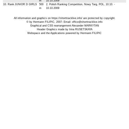
m
10.10.2009
10. Rank
JUNIOR D GIRLS
500
2. Polish Ranking Competition, Nowy Targ, POL, 10.10. -
m
10.10.2009
All information and graphics on
https://shorttracklive.info/
are protected by copyright.
© by Hermann FILIPIC, 2007- Email:
office@shorttracklive.info
Graphical and CSS rearrangement Alexander MARKYTAN
Header Graphics made by Irina RUSETSKAYA
Webspace and the Applications powered by Hermann FILIPIC